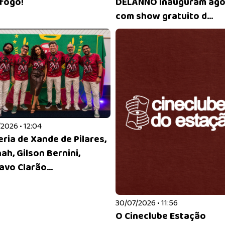
fogo!
DELANNO Inauguram ag
com show gratuito d...
2026 • 12:04
eria de Xande de Pilares,
ah, Gilson Bernini,
vo Clarão...
30/07/2026 • 11:56
O Cineclube Estação