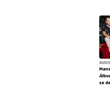
30/07/
Mana
Álbu
se de