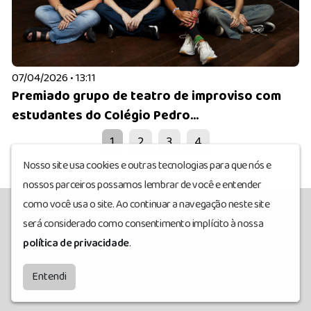
07/04/2026 • 13:11
Premiado grupo de teatro de improviso com
estudantes do Colégio Pedro...
1
2
3
4
Nosso site usa cookies e outras tecnologias para que nós e
nossos parceiros possamos lembrar de você e entender
como você usa o site. Ao continuar a navegação neste site
será considerado como consentimento implícito à nossa
www.marujocariocaproducoes.com.br
© Todos
política de privacidade
.
os direitos reservados.
by
BRASCAST
Entendi