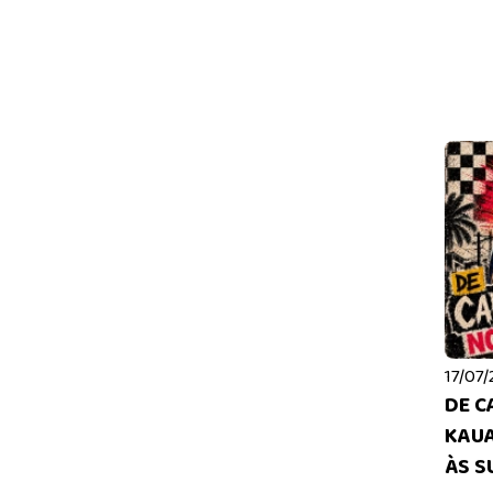
17/07/
DE C
KAUA
ÀS S