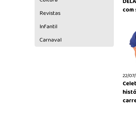
DELA
com 
Revistas
Infantil
Carnaval
22/07/
Celeb
hist
carrei