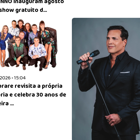
NNO Inauguram agosto
show gratuito d...
2026 • 15:04
rare revisita a própria
ória e celebra 30 anos de
ra ...