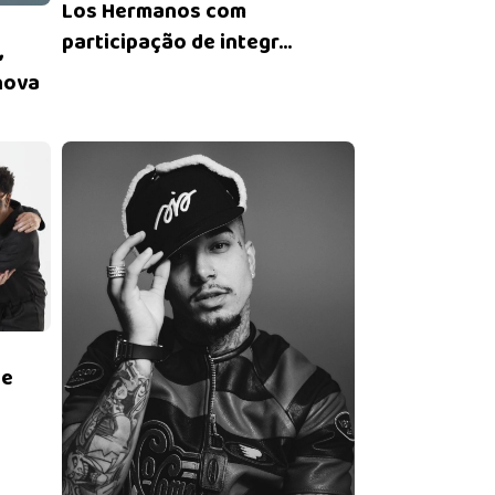
Los Hermanos com
participação de integr...
,
nova
 e